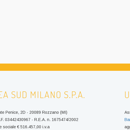
EA SUD MILANO S.P.A.
U
nte Penice, 2D - 20089 Rozzano (MI)
As
 C.F. 03442430967 - R.E.A. n. 1675474/2002
Ba
e sociale € 516.457,00 i.v.a
ag